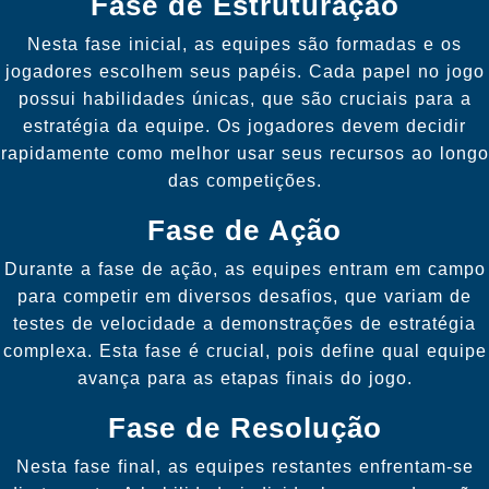
Fase de Estruturação
Nesta fase inicial, as equipes são formadas e os
jogadores escolhem seus papéis. Cada papel no jogo
possui habilidades únicas, que são cruciais para a
estratégia da equipe. Os jogadores devem decidir
rapidamente como melhor usar seus recursos ao longo
das competições.
Fase de Ação
Durante a fase de ação, as equipes entram em campo
para competir em diversos desafios, que variam de
testes de velocidade a demonstrações de estratégia
complexa. Esta fase é crucial, pois define qual equipe
avança para as etapas finais do jogo.
Fase de Resolução
Nesta fase final, as equipes restantes enfrentam-se