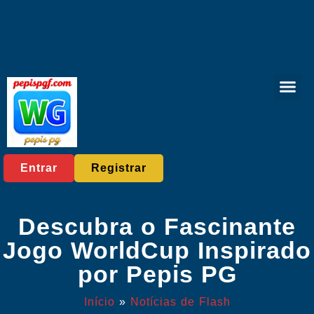
Jogos de cas
Cassino ao v
Jogos ao v
Sabong onlin
Sobre nós
Notícias de Flash
Entrar
Registrar
Descubra o Fascinante
Jogo WorldCup Inspirado
por Pepis PG
Início
»
Notícias de Flash